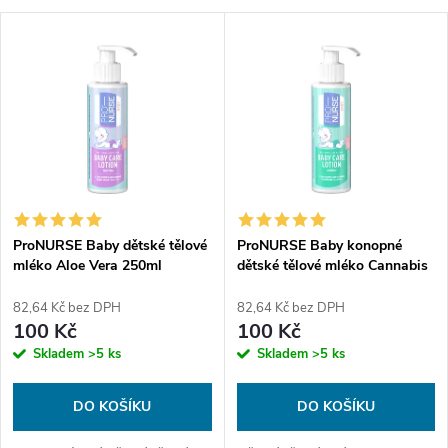
a
V
Nejprodávanější
z
ý
Abecedně
e
p
n
i
í
s
p
ProNURSE Baby dětské tělové
ProNURSE Baby konopné
mléko Aloe Vera 250ml
dětské tělové mléko Cannabis
p
250ml
r
82,64 Kč bez DPH
82,64 Kč bez DPH
r
100 Kč
100 Kč
o
Skladem
>5 ks
Skladem
>5 ks
o
d
DO KOŠÍKU
DO KOŠÍKU
d