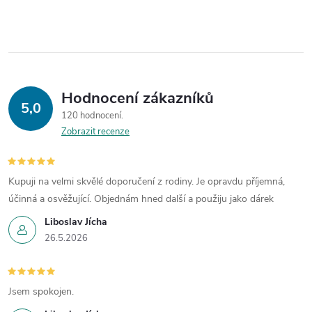
í
p
r
v
Hodnocení zákazníků
5,0
120 hodnocení
k
Zobrazit recenze
y
v
Kupuji na velmi skvělé doporučení z rodiny. Je opravdu příjemná,
účinná a osvěžující. Objednám hned další a použiju jako dárek
ý
Liboslav Jícha
p
26.5.2026
i
s
Jsem spokojen.