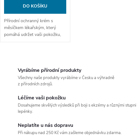
DO KOŠÍKU
Přírodní ochranný krém s
měsíčkem lékařským, který
pomáhá udržet vaši pokožku,
ruce a nehty ve stabilní kondici.
O
v
Vyrábíme přírodní produkty
Všechny naše produkty vyrábíme v Česku a výhradně
l
z přírodních zdrojů.
á
Léčíme vaši pokožku
Dosahujeme skvělých výsledků při boji s ekzémy a různými stupni
d
lepénky.
a
Neplatíte u nás dopravu
c
Při nákupu nad 250 Kč vám zašleme objednávku zdarma.