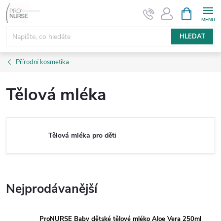
Přejít
NÁKUPNÍ
KOŠÍK
na
obsah
HLEDAT
Přírodní kosmetika
Tělová mléka
Tělová mléka pro děti
Nejprodávanější
ProNURSE Baby dětské tělové mléko Aloe Vera 250ml