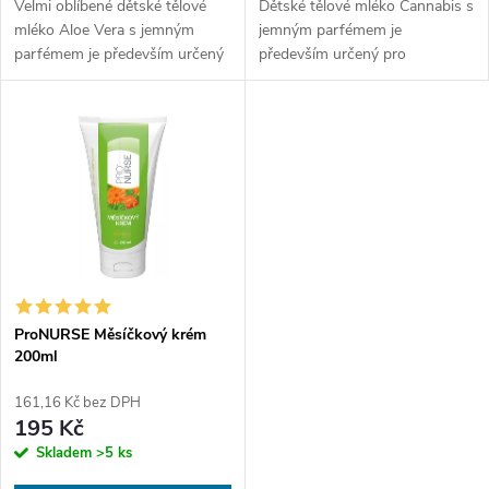
u
Velmi oblíbené dětské tělové
Dětské tělové mléko Cannabis s
u
mléko Aloe Vera s jemným
jemným parfémem je
k
parfémem je především určený
především určený pro
k
pro intenzivnější denní péči o
promazávání extrémně
pokožku.
zatěžované pokožky se
t
sklonem k tvorbě ekzémů a
t
lupénky.
ů
ů
ProNURSE Měsíčkový krém
200ml
161,16 Kč bez DPH
195 Kč
Skladem
>5 ks