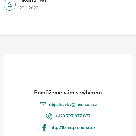
Liboslav Jícha
u
20.4.2026
Z
á
p
a
t
objednavky
@
medisun.cz
í
+420 727 977 877
http://fb.me/pronurse.cz