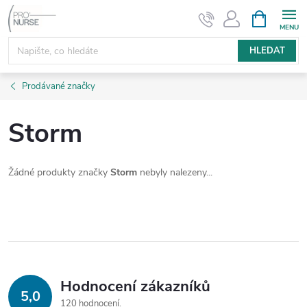
Přejít
NÁKUPNÍ
KOŠÍK
na
obsah
HLEDAT
Prodávané značky
Storm
Žádné produkty značky
Storm
nebyly nalezeny...
Hodnocení zákazníků
5,0
120 hodnocení